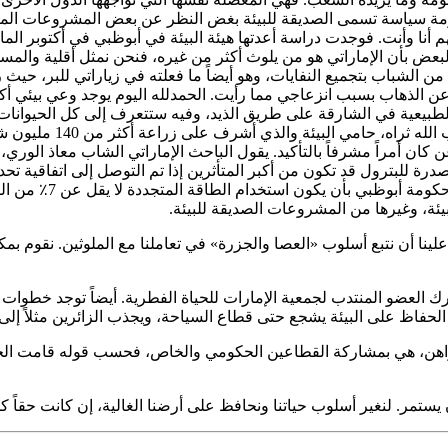
لحكومة سياسة تسمى الصديقة للبيئة بغض النظر عن بعض المشروعات الما
ا البعض بأن الإماراتي هو من يلوث أكثر من غيره، فنحن نمثل أقلية وا
لشباب بتجميع النفايات، وهو أيضاً ما فعلته في زياراتي للبر، حيث ر
 الذهاب بسبب انزعاجي مما رأيت. الحمدلله اليوم يوجد وعي بيئي أكبر 
 الطبيعية في الشارقة على طريق الذيد، وفيه ستتعرف إلى كل الحيوانات وا
حقاً صدمة كبيرة أن نكون
درة للبترول قد تكون من أكبر المتأثرين إذا تم التوصل إلى اتفاقية 
الإمارات تطالب بتوصيا
يئة، وغيرها من المشروعات الصديقة للبيئة.
علينا أن نتبع أسلوب «العصا والجزرة» في تعاملنا مع الملوثين. نقوم ب
ك العضو المنتدب لجمعية الإمارات للحياة الفطرية. أيضاً توجد خطوات 
 الحفاظ على البيئة يشجع حتى قطاع السياحة، ويجذب الزائرين مثلاً إل
راهن، هي بمشاركة القطاعين الحكومي والخاص، فحسب قوله قامت الحكو
يستمر. لنغير أسلوب حياتنا ونحافظ على أرضنا الغالية، إن كانت حقاً ك