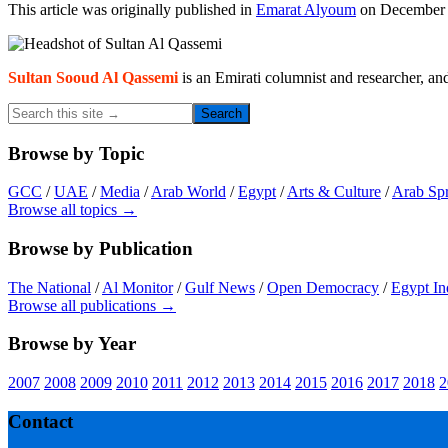
This article was originally published in
Emarat Alyoum
on December 2
Primary
Sidebar
Sultan Sooud Al Qassemi
is an Emirati columnist and researcher, an
Search
this
site
Browse by Topic
→
GCC
/
UAE
/
Media
/
Arab World
/
Egypt
/
Arts & Culture
/
Arab Sp
Browse all topics →
Browse by Publication
The National
/
Al Monitor
/
Gulf News
/
Open Democracy
/
Egypt In
Browse all publications →
Browse by Year
2007
2008
2009
2010
2011
2012
2013
2014
2015
2016
2017
2018
2
Footer
Contact