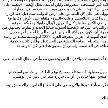
ئية غير المستحبة المعروفة. ولكن للأسف يظل الإنسان المقيم على
أرض هذه الدولة الطيبة من أكثر الأشخاص الملوثين في العالم بمن فيهم أنا وأنت. فوجدت دراسة أعدتها هيئة البيئة في أبوظبي في أكتوبر الماضي أن التلوث البيئي يتسبب في موت 850 شخصاً في الإمارات
لمسؤولية هي على كل المقيمين على أرض الدولة.ذهبت قبل عقد لزيارة
أيت أكياس البلاستيك وعلب «البيرة» ملقاة على الأرض وكأنها فخ
لدى الكثير منا ولو كان الطريق لايزال طويلاً. يمكنكم معرفة
لنباتات التي قد لا يعجبها أسلوب حياتنا الجديد والملوث لحياتهم. هي
 نحن في الدولة التي أسسها الشيخ زايد طيب الله ثراه، حامي البيئة والذي أشرف على زراعة أكثر من 140 مليون شجرة، أن نكون نحن أكثر الملوثين في العالم. يا له من أمرٍ مخجل.
ولكن الأمور إن شاء الله في تحسن. فموقف الإمارات في قمة كوبنهاغن كان أمراً مشرفاً بالتأكيد. يقول الباحث الإماراتي الشاب معاذ الوري، الذي أسهم في تقرير المعرفة العربي 2009 لمؤسسة محمد بن راشد
تحد من استخدام الطاقة النفطية في المستقبل، ولكن كانت حكومة
ت جدية لحماية البيئة وهذا أمرٌ رائع». فتعهدت حكومة أبوظبي بأن يكون استخدام الطاقة المتجددة لا يقل عن 7٪ من الطاقة في العاصمة، وأتمنى أن ينطبق هذا على كل الدولة. هذا
مكافأة المؤسسات والأفراد الذين يحققون تقدماً في مجال الحفاظ على
سهلٌ تفعيلها، كاستخدام مصابيح توفر الطاقة، والحد من استخدام
ى منتجع المها في دبي، أو إلى جزيرة صير بني ياس في أبوظبي.
مة بأداء دورها والآن ينبغي على القطاع الخاص إدراك مسؤوليته
ذلك.