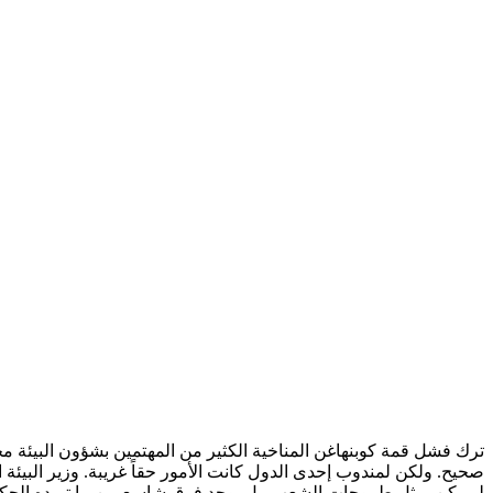
ترك فشل قمة كوبنهاغن المناخية الكثير من المهتمين بشؤون البيئة م
صحيح. ولكن لمندوب إحدى الدول كانت الأمور حقاً غريبة. وزير البيئة ا
لم يكن يمثل طموحات الشعب. بل يوجد فرق شاسع بين ما تريده الحكوم