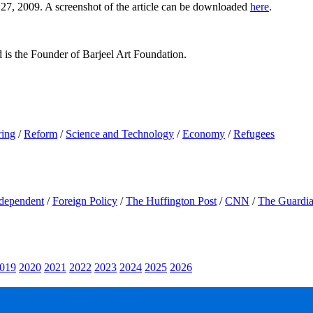
7, 2009. A screenshot of the article can be downloaded
here
.
d is the Founder of Barjeel Art Foundation.
ring
/
Reform
/
Science and Technology
/
Economy
/
Refugees
dependent
/
Foreign Policy
/
The Huffington Post
/
CNN
/
The Guardi
019
2020
2021
2022
2023
2024
2025
2026