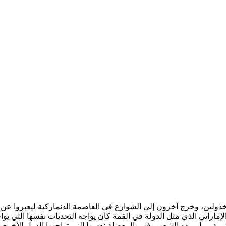
خذولين، وخرج آخرون إلى الشوارع في العاصمة الدنماركية ليعبروا عن
لإماراتي الذي مثل الدولة في القمة كان يواجه التحديات نفسها التي يوا
ة وما يريده الشعب. فهي المعضلة نفسها التي تواجهها الدول الأخرى