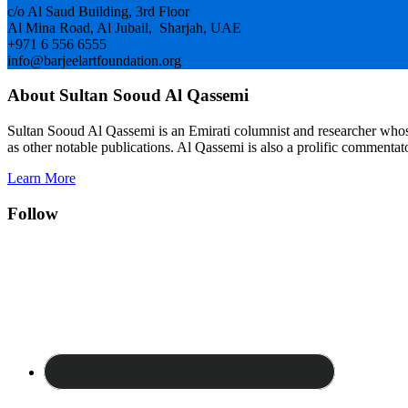
c/o Al Saud Building, 3rd Floor
Al Mina Road, Al Jubail, Sharjah, UAE
+971 6 556 6555
info@barjeelartfoundation.org
About Sultan Sooud Al Qassemi
Sultan Sooud Al Qassemi is an Emirati columnist and researcher who
as other notable publications. Al Qassemi is also a prolific commentato
Learn More
Follow