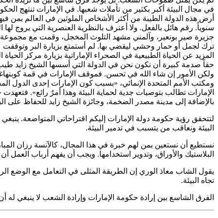
في مجال البيئة أكبر بكثير من تأملات شعبها. في الإمارات تنتهج ا
سنوياً. رقم هائل بالفعل. ولا أعترف بالنظرية العنصرية التي يروج له
جزيرة صير بونعير، وآلمني مشهد التلوث المخجل، وقمت مع مجموعة من ا
ترك لجمل أو حمار وحشي ليقضي بها. لم أستمتع بزيارة البر وتوقفت عن
المزيد عن الحياة الطبيعية في الصحراء الإماراتية بزيارة مركز الحياة
ومكتب الأمم المتحدة الإنمائي، «بسبب كون الإمارات إحدى الدول المص
بالإضافة إلى مدينة مصدر الضخمة، وجائزة الشيخ زايد للحفاظ على الب
لتتحقق رؤية حكومة دولة الإمارات إليكم اقتراحاتي المتواضعة. ينبغي 
البيئة ونعاقب من يتسبب في تدمير البيئة.
نستطيع أن نستعين بمن لهم خبرة في هذا المجال، كالآنسة رزان المبار
البلاستيك والأوراق، وتدوير استخدامها. ويجب أن يفهم أرباب العمل أن
يقول الشاب معاذ الوري إن الطريقة المثلى في التعامل مع الوضع ال
تجاه البيئة.
الفرق الشاسع بين إرادة حكومة الإمارات وإرادة الشعب لا ينبغي له أن 